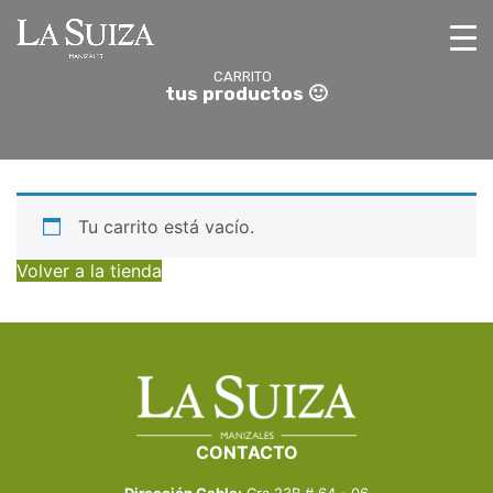
C
A
R
R
I
T
O
t
u
s
p
r
o
d
u
c
t
o
s
🙂
Tu carrito está vacío.
Volver a la tienda
CONTACTO
Dirección Cable:
Cra 23B # 64 - 06