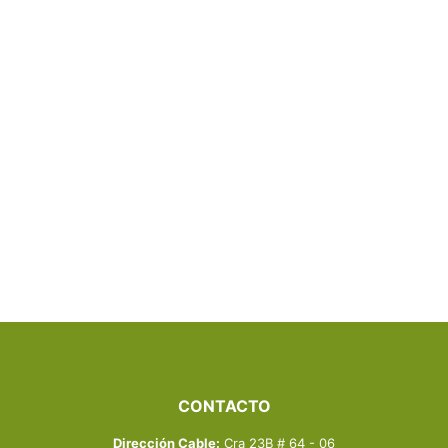
MIRA NUESTRA
CARTA
Y CONOCE MÁS
PRODUCTOS
VER AQUÍ
CONTACTO
Dirección Cable:
Cra 23B # 64 - 06